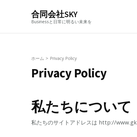
コ
合同会社SKY
ン
テ
Businessと日常に明るい未来を
ン
ツ
へ
ス
ホーム
>
Privacy Policy
キ
Privacy Policy
ッ
プ
(Enter
を
私たちについて
押
す)
私たちのサイトアドレスは http://www.gks