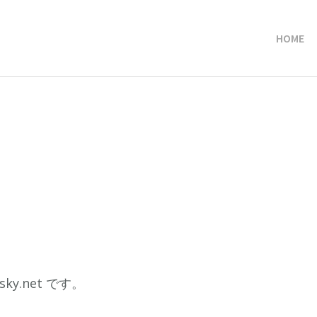
HOME
ky.net です。